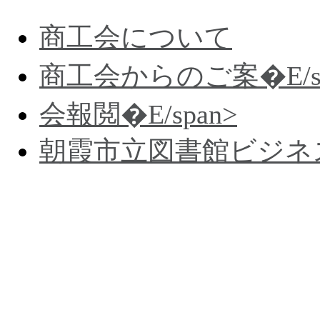
商工会について
商工会からのご案�E/sp
会報閲�E/span>
朝霞市立図書館ビジネ