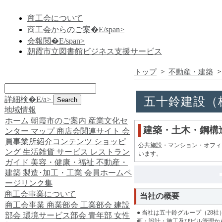
商工会について
商工会からのご案�E/span>
会報閲�E/span>
朝霞市立図書館ビジネス支援サービス
トップ
>
不動産・建築
詳細検�E/a>
五十鈴建設（
地域情報
ホーム
朝霞市のご案内
産業文化セ
建築・土木・鋼構
ンター
マップ
商店会関連サイト
会
員事業所紹介コンテンツ
ショッピ
公共施設・マンション・オフィ
ング
生活雑貨
サービス
レストラン
います。
ガイド
美容・健康・福祉
不動産・
建築
製造･加工・工業
会員ホームペ
ージリンク集
商工会事業について
当社の概要
商工会事業
商業部会
工業部会
建設
● 当社は五十鈴グループ（28
部会
環境サービス部会
青年部
女性
画・設計・施工及びビル管理か