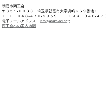
朝霞市商工会
〒３５１-００３３ 埼玉県朝霞市大字浜崎６６９番地１
ＴＥＬ ０４８-４７０-５９５９ ＦＡＸ ０４８-４７０
電子メールアドレス：
info@asaka-sci.or.jp
商工会への案内地図