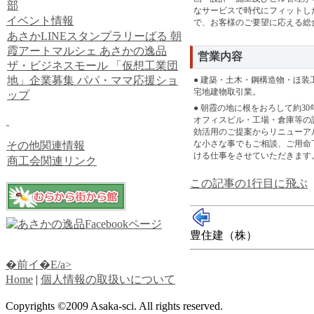
部
なサービスで時代にフィットし
イベント情報
で、お客様のご要望に応える総
あさかLINEスタンプラリーばる
朝
霞アートマルシェ
あさかの逸品
営業内容
ザ・ビジネスモール
「仮想工業団
地」企業募集
パパ・ママ応援ショ
● 建築・土木・鋼構造物・ほ
宅地建物取引業。
ップ
● 朝霞の地に根をおろして約3
オフィスビル・工場・倉庫等の
効活用のご提案からリニューア
な小さな事でもご相談、ご用命
その他関連情報
ける仕事をさせていただきます
商工会関連リンク
この記事の1行目に飛ぶ
豊住建（株）
�前イ�E/a>
Home
|
個人情報の取扱いについて
Copyrights ©2009 Asaka-sci. All rights reserved.