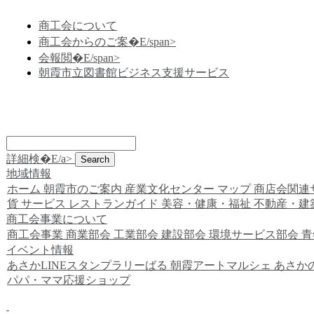
商工会について
商工会からのご案�E/span>
会報閲�E/span>
朝霞市立図書館ビジネス支援サービス
詳細検�E/a>
地域情報
ホーム
朝霞市のご案内
産業文化センター
マップ
商店会関連
貨
サービス
レストランガイド
美容・健康・福祉
不動産・建
商工会事業について
商工会事業
商業部会
工業部会
建設部会
環境サービス部会
青
イベント情報
あさかLINEスタンプラリーばる
朝霞アートマルシェ
あさか
パパ・ママ応援ショップ