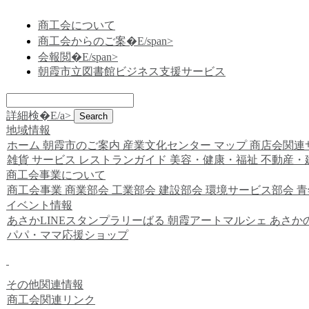
商工会について
商工会からのご案�E/span>
会報閲�E/span>
朝霞市立図書館ビジネス支援サービス
詳細検�E/a>
地域情報
ホーム
朝霞市のご案内
産業文化センター
マップ
商店会関連
雑貨
サービス
レストランガイド
美容・健康・福祉
不動産・
商工会事業について
商工会事業
商業部会
工業部会
建設部会
環境サービス部会
青
イベント情報
あさかLINEスタンプラリーばる
朝霞アートマルシェ
あさか
パパ・ママ応援ショップ
その他関連情報
商工会関連リンク