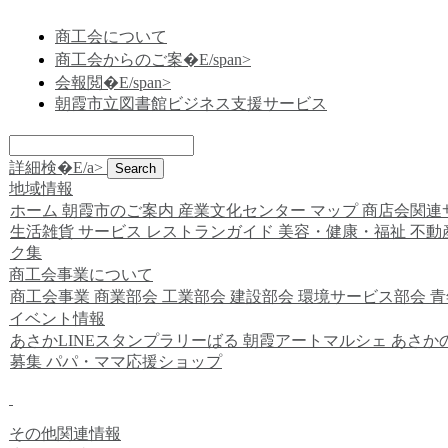
商工会について
商工会からのご案�E/span>
会報閲�E/span>
朝霞市立図書館ビジネス支援サービス
詳細検�E/a>
地域情報
ホーム
朝霞市のご案内
産業文化センター
マップ
商店会関連
生活雑貨
サービス
レストランガイド
美容・健康・福祉
不動
ク集
商工会事業について
商工会事業
商業部会
工業部会
建設部会
環境サービス部会
青
イベント情報
あさかLINEスタンプラリーばる
朝霞アートマルシェ
あさか
募集
パパ・ママ応援ショップ
その他関連情報