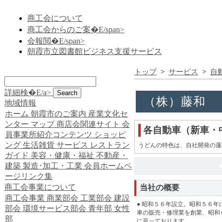
商工会について
商工会からのご案�E/span>
会報閲�E/span>
朝霞市立図書館ビジネス支援サービス
トップ
>
サービス
>
自
詳細検�E/a>
（株）藤和
地域情報
ホーム
朝霞市のご案内
産業文化セ
ンター
マップ
商店会関連サイト
会
各自動車（新車・
員事業所紹介コンテンツ
ショッピ
ング
生活雑貨
サービス
レストラン
うどんの特色は、自社開発の蓮
ガイド
美容・健康・福祉
不動産・
建築
製造･加工・工業
会員ホームペ
ージリンク集
商工会事業について
当社の概要
商工会事業
商業部会
工業部会
建設
● 昭和５６年設立。昭和５６
部会
環境サービス部会
青年部
女性
車の販売・修理業を創業、昭和
部
に至っております。