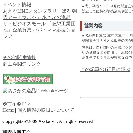
イベント情報
● 尚、平成１２年８月に関連会
あさかLINEスタンプラリーばる
朝
設立して饂飩の販売業も併営し
霞アートマルシェ
あさかの逸品
ザ・ビジネスモール
「仮想工業団
営業内容
地」企業募集
パパ・ママ応援ショ
ップ
● 各種自動車(新車中古車共）
処関連会社のうどん販売の方が
特色は、自社開発の蓮根パウダ
いの良質な水を使用し、添加剤
その他関連情報
ある事でミネラルが豊富な点で
商工会関連リンク
この記事の1行目に飛ぶ
�前イ�E/a>
Home
|
個人情報の取扱いについて
Copyrights ©2009 Asaka-sci. All rights reserved.
朝霞市商工会