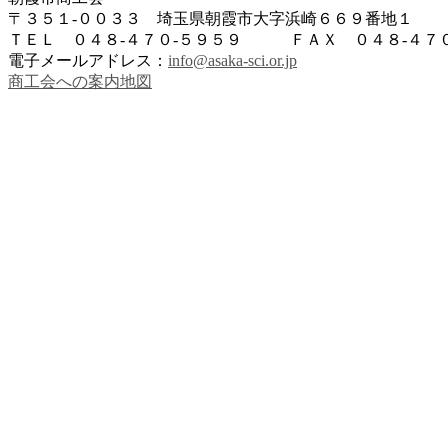
〒３５１-００３３ 埼玉県朝霞市大字浜崎６６９番地１
ＴＥＬ ０４８-４７０-５９５９ ＦＡＸ ０４８-４７０
電子メールアドレス：
info@asaka-sci.or.jp
商工会への案内地図