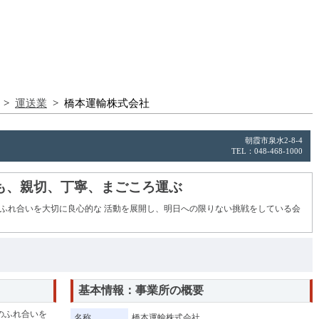
>
運送業
> 橋本運輸株式会社
朝霞市泉水2-8-4
TEL：048-468-1000
も、親切、丁寧、まごころ運ぶ
ふれ合いを大切に良心的な 活動を展開し、明日への限りない挑戦をしている会
基本情報：事業所の概要
のふれ合いを
名称
橋本運輸株式会社