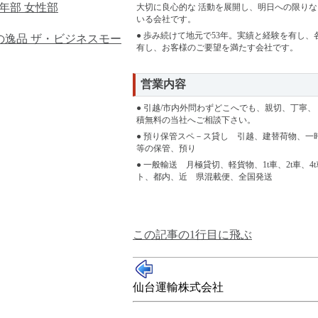
年部
女性部
大切に良心的な 活動を展開し、明日への限り
いる会社です。
● 歩み続けて地元で53年。実績と経験を有し、
の逸品
ザ・ビジネスモー
有し、お客様のご要望を満たす会社です。
営業内容
● 引越/市内外問わずどこへでも、親切、丁寧、
積無料の当社へご相談下さい。
● 預り保管スペ－ス貸し 引越、建替荷物、一
等の保管、預り
● 一般輸送 月極貸切、軽貨物、1t車、2t車、4
ト、都内、近 県混載便、全国発送
この記事の1行目に飛ぶ
仙台運輸株式会社