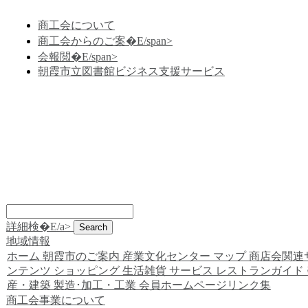
商工会について
商工会からのご案�E/span>
会報閲�E/span>
朝霞市立図書館ビジネス支援サービス
詳細検�E/a>
地域情報
ホーム
朝霞市のご案内
産業文化センター
マップ
商店会関連
ンテンツ
ショッピング
生活雑貨
サービス
レストランガイド
産・建築
製造･加工・工業
会員ホームページリンク集
商工会事業について