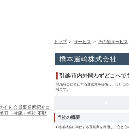
トップ
>
サービス
>
その他サービス
橋本運輸株式会社
引越/市内外問わずどこへで
地域社会に奉仕する運送業を目指し、心と心の
社です。
サイト
会員事業所紹介コ
美容・健康・福祉
不動
当社の概要
● 地域社会に奉仕する運送業を目指し、心と心