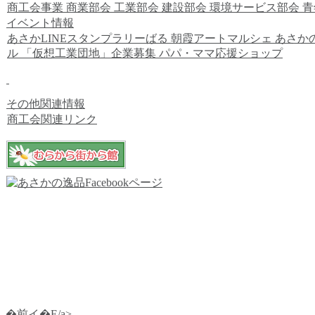
商工会事業
商業部会
工業部会
建設部会
環境サービス部会
青
イベント情報
あさかLINEスタンプラリーばる
朝霞アートマルシェ
あさか
ル
「仮想工業団地」企業募集
パパ・ママ応援ショップ
その他関連情報
商工会関連リンク
�前イ�E/a>