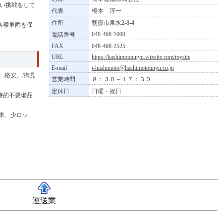
ない挑戦をして
代表
橋本 淳一
住所
朝霞市泉水2-8-4
各種車両を保
048-468-1000
電話番号
FAX
048-468-2525
URL
https://hashimotounyu.wixsite.com/mysite
E-mail
j-hashimoto@hashimotounyu.co.jp
 格安、/御見
営業時間
８：３０～１７：３０
定休日
日曜・祝日
時的不要備品
t車、少ロッ
運送業