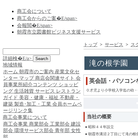
商工会について
商工会からのご案�E/span>
会報閲�E/span>
朝霞市立図書館ビジネス支援サービス
トップ
>
サービス
>
ス
詳細検�E/a>
滝の根学園
地域情報
ホーム
朝霞市のご案内
産業文化セ
ンター
マップ
商店会関連サイト
会
英会話・パソコン
員事業所紹介コンテンツ
ショッピ
０才児より小学校入学迄の幼・
ング
生活雑貨
サービス
レストラン
ガイド
美容・健康・福祉
不動産・
建築
製造･加工・工業
会員ホームペ
ージリンク集
当社の概要
商工会事業について
商工会事業
商業部会
工業部会
建設
● 昭和４４年設立
部会
環境サービス部会
青年部
女性
● 朝霞市溝沼２丁目にて滝の根
部