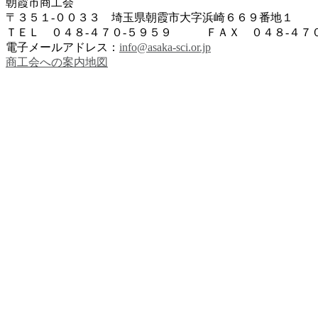
朝霞市商工会
〒３５１-００３３ 埼玉県朝霞市大字浜崎６６９番地１
ＴＥＬ ０４８-４７０-５９５９ ＦＡＸ ０４８-４７０
電子メールアドレス：
info@asaka-sci.or.jp
商工会への案内地図