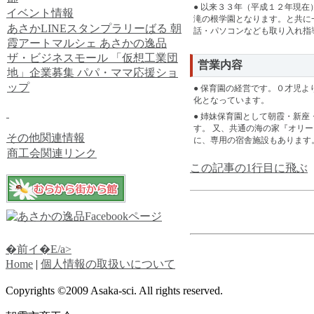
● 以来３３年（平成１２年現
イベント情報
滝の根学園となります。と共に
あさかLINEスタンプラリーばる
朝
話・パソコンなども取り入れ指
霞アートマルシェ
あさかの逸品
ザ・ビジネスモール
「仮想工業団
営業内容
地」企業募集
パパ・ママ応援ショ
ップ
● 保育園の経営です。０才児
化となっています。
● 姉妹保育園として朝霞・新
す。 又、共通の海の家『オリ
その他関連情報
に、専用の宿舎施設もあります
商工会関連リンク
この記事の1行目に飛ぶ
�前イ�E/a>
Home
|
個人情報の取扱いについて
Copyrights ©2009 Asaka-sci. All rights reserved.