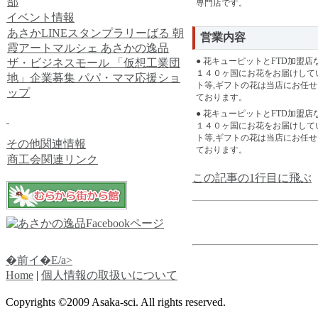
部
専門店です。
イベント情報
あさかLINEスタンプラリーばる
朝
営業内容
霞アートマルシェ
あさかの逸品
● 花キューピットとFTD加盟
ザ・ビジネスモール
「仮想工業団
１４０ヶ国にお花をお届けして
地」企業募集
パパ・ママ応援ショ
ト等,ギフトの花は当店にお任せ
ップ
ております。
● 花キューピットとFTD加盟
１４０ヶ国にお花をお届けして
ト等,ギフトの花は当店にお任せ
その他関連情報
ております。
商工会関連リンク
この記事の1行目に飛ぶ
�前イ�E/a>
Home
|
個人情報の取扱いについて
Copyrights ©2009 Asaka-sci. All rights reserved.