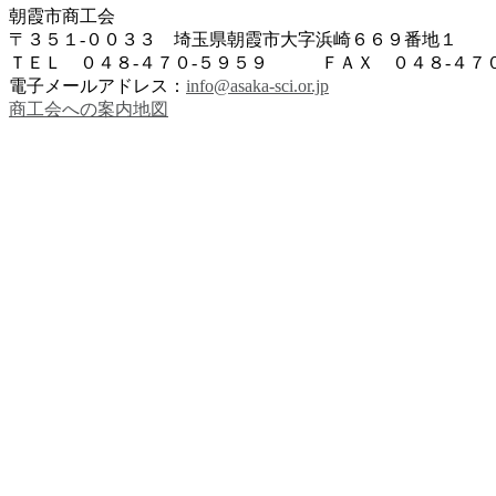
朝霞市商工会
〒３５１-００３３ 埼玉県朝霞市大字浜崎６６９番地１
ＴＥＬ ０４８-４７０-５９５９ ＦＡＸ ０４８-４７０
電子メールアドレス：
info@asaka-sci.or.jp
商工会への案内地図