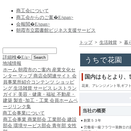
商工会について
商工会からのご案�E/span>
会報閲�E/span>
朝霞市立図書館ビジネス支援サービス
トップ
>
生活雑貨
>
暮
詳細検�E/a>
うちで花園
地域情報
ホーム
朝霞市のご案内
産業文化セ
ンター
マップ
商店会関連サイト
会
国内はもとより、
員事業所紹介コンテンツ
ショッピ
花束、アレンジメント等,ギフ
ング
生活雑貨
サービス
レストラン
ガイド
美容・健康・福祉
不動産・
建築
製造･加工・工業
会員ホームペ
ージリンク集
当社の概要
商工会事業について
商工会事業
商業部会
工業部会
建設
● 創業５３年
部会
環境サービス部会
青年部
女性
● 労働省一級フラワー装飾士