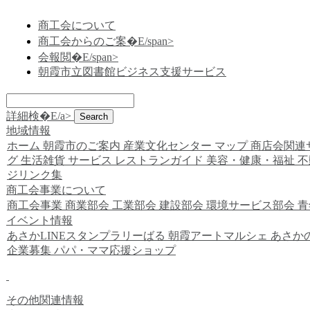
商工会について
商工会からのご案�E/span>
会報閲�E/span>
朝霞市立図書館ビジネス支援サービス
詳細検�E/a>
地域情報
ホーム
朝霞市のご案内
産業文化センター
マップ
商店会関連
グ
生活雑貨
サービス
レストランガイド
美容・健康・福祉
不
ジリンク集
商工会事業について
商工会事業
商業部会
工業部会
建設部会
環境サービス部会
青
イベント情報
あさかLINEスタンプラリーばる
朝霞アートマルシェ
あさか
企業募集
パパ・ママ応援ショップ
その他関連情報