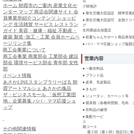
ホーム
朝霞市のご案内
産業文化セ
グ師免許
ンター
マップ
商店会関連サイト
会
● 厚生労働大臣認定 標準営業
員事業所紹介コンテンツ
ショッピ
● 厚生労働大臣認可 全国クリ
ング
生活雑貨
サービス
レストラン
ガイド
美容・健康・福祉
不動産・
生同業組合加盟店
建築
製造･加工・工業
会員ホームペ
● 彩夏ちゃんサポート商品券加
ージリンク集
● パパ・ママ応援ショップ協賛
商工会事業について
商工会事業
商業部会
工業部会
建設
営業内容
部会
環境サービス部会
青年部
女性
部
● 一般衣料品
イベント情報
● ブランド品
あさかLINEスタンプラリーばる
朝
● 皮革、毛皮製品
霞アートマルシェ
あさかの逸品
● きもの
ザ・ビジネスモール
「仮想工業団
● ジュータン、カーペット等
地」企業募集
パパ・ママ応援ショ
● 寝具類（各種布団類、毛布、
ップ
● 衣料品の修理
● 集配サービ
期コ
その他関連情報
ク
週２回（週１回）指定日に集