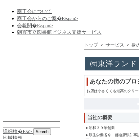
商工会について
商工会からのご案�E/span>
会報閲�E/span>
朝霞市立図書館ビジネス支援サービス
トップ
>
サービス
>
身
㈲東洋ランド
あなたの街のプロ
お店は小さくても最高のクリー
当社の概要
● 昭和３９年創業
詳細検�E/a>
● 厚生労働省令 都道府県知事
地域情報