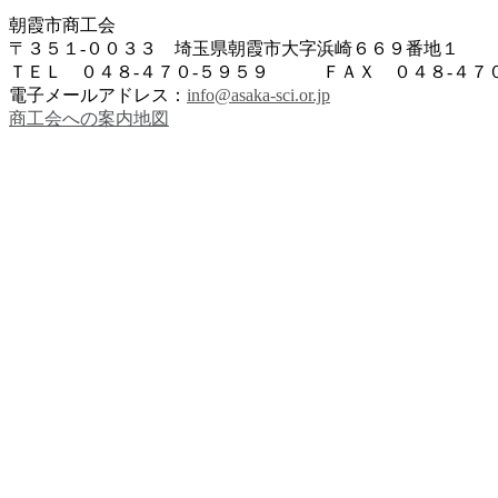
朝霞市商工会
〒３５１-００３３ 埼玉県朝霞市大字浜崎６６９番地１
ＴＥＬ ０４８-４７０-５９５９ ＦＡＸ ０４８-４７０
電子メールアドレス：
info@asaka-sci.or.jp
商工会への案内地図