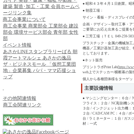
ガイド
美容・健康・福祉
不動産・
● 昭和４３年４月１日創業。
建築
製造･加工・工業
会員ホームペ
● 朝霞工場：
ージリンク集
サイン・看板・ディスプレイの
商工会事業について
企画・デザイン～取付工事・ア
商工会事業
商業部会
工業部会
建設
ご要望にお応え出来るご提案を
部会
環境サービス部会
青年部
女性
● 三芳工場（ＴＥＬ 049-259-58
部
プラスチック・金属の機械加工,
イベント情報
機器／工業計器加工及び組立、
あさかLINEスタンプラリーばる
朝
としております。
霞アートマルシェ
あさかの逸品
●ネット販売
ザ・ビジネスモール
「仮想工業団
プリントラボPrint Lab(
https://ww
地」企業募集
パパ・ママ応援ショ
web上でステッカー/横断幕の
ップ
個人から各種団体様をターゲッ
主要設備情報
その他関連情報
● マシニングセンター：６台 / N
フライス：２台 / NC彫刻機シ
商工会関連リンク
３台 / インクジェット出力機：
２台 / CAD/CAM PC：４台 
台 / ラミネーター：１台 / ガス
材：一式