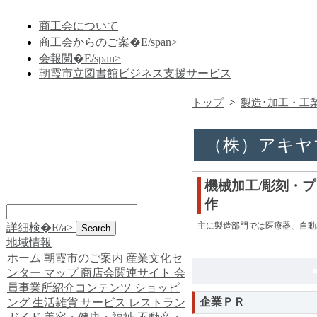
商工会について
商工会からのご案�E/span>
会報閲�E/span>
朝霞市立図書館ビジネス支援サービス
トップ
>
製造･加工・工
（株）アキヤ
機械加工/彫刻・
作
主に製造部門では医療器、自動
詳細検�E/a>
地域情報
ホーム
朝霞市のご案内
産業文化セ
ンター
マップ
商店会関連サイト
会
員事業所紹介コンテンツ
ショッピ
企業ＰＲ
ング
生活雑貨
サービス
レストラン