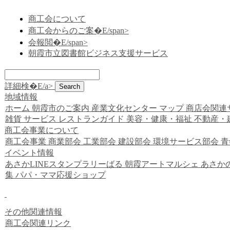
商工会について
商工会からのご案�E/span>
会報閲�E/span>
朝霞市立図書館ビジネス支援サービス
詳細検�E/a>
地域情報
ホーム
朝霞市のご案内
産業文化センター
マップ
商店会関連
雑貨
サービス
レストランガイド
美容・健康・福祉
不動産・
商工会事業について
商工会事業
商業部会
工業部会
建設部会
環境サービス部会
青
イベント情報
あさかLINEスタンプラリーばる
朝霞アートマルシェ
あさか
集
パパ・ママ応援ショップ
その他関連情報
商工会関連リンク