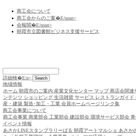
商工会について
商工会からのご案�E/span>
会報閲�E/span>
朝霞市立図書館ビジネス支援サービス
詳細検�E/a>
地域情報
ホーム
朝霞市のご案内
産業文化センター
マップ
商店会関連
ンテンツ
ショッピング
生活雑貨
サービス
レストランガイド
産・建築
製造･加工・工業
会員ホームページリンク集
商工会事業について
商工会事業
商業部会
工業部会
建設部会
環境サービス部会
青
イベント情報
あさかLINEスタンプラリーばる
朝霞アートマルシェ
あさか