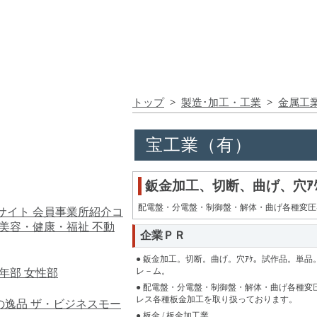
トップ
>
製造･加工・工業
>
金属工
宝工業（有）
鈑金加工、切断、曲げ、穴ｱ
配電盤・分電盤・制御盤・解体・曲げ各種変圧
サイト
会員事業所紹介コ
美容・健康・福祉
不動
企業ＰＲ
● 鈑金加工。切断。曲げ。穴ｱｹ。試作品。単品
レ－ム。
年部
女性部
● 配電盤・分電盤・制御盤・解体・曲げ各種変
レス各種板金加工を取り扱っております。
の逸品
ザ・ビジネスモー
● 板金 / 板金加工業。