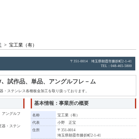
業
> 宝工業（有）
〒351-0014 埼玉県朝霞市膝折町2-1-41
TEL：048-465-5800
ｹ、試作品、単品、アングルフレ－ム
器・ステンレス各種板金加工を取り扱っております。
基本情報：事業所の概要
。アングルフ
名称
宝工業（有）
代表
小野 正宝
圧器・ステン
住所
〒351-0014
埼玉県朝霞市膝折町2-1-41