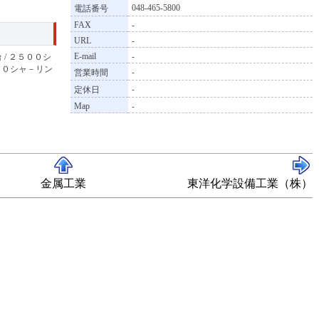
048-465-5800
電話番号
FAX
-
URL
-
E-mail
-
 / ２５００シ
３００シャ－リン
-
営業時間
-
定休日
Map
-
金属工業
東洋化学設備工業（株）