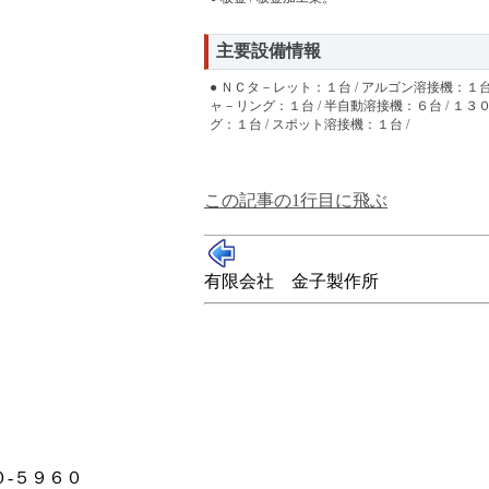
主要設備情報
● ＮＣタ－レット：１台 / アルゴン溶接機：１台
ャ－リング：１台 / 半自動溶接機：６台 / １
グ：１台 / スポット溶接機：１台 /
この記事の1行目に飛ぶ
有限会社 金子製作所
-５９６０