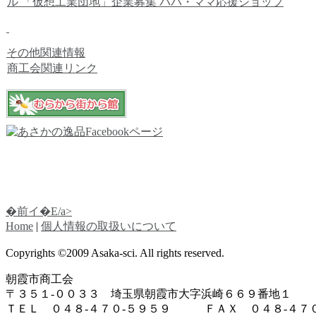
ル
「仮想工業団地」企業募集
パパ・ママ応援ショップ
その他関連情報
商工会関連リンク
�前イ�E/a>
Home
|
個人情報の取扱いについて
Copyrights ©2009 Asaka-sci. All rights reserved.
朝霞市商工会
〒３５１-００３３ 埼玉県朝霞市大字浜崎６６９番地１
ＴＥＬ ０４８-４７０-５９５９ ＦＡＸ ０４８-４７０