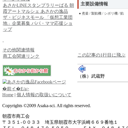
主要設備情報
あさかLINEスタンプラリーばる
朝
霞アートマルシェ
あさかの逸品
● 煮釜 / 製餡機 / シボリ機 / 餡
ザ・ビジネスモール
「仮想工業団
地」企業募集
パパ・ママ応援ショ
ップ
その他関連情報
この記事の1行目に飛ぶ
商工会関連リンク
（株）武蔵野
�前イ�E/a>
Home
|
個人情報の取扱いについて
Copyrights ©2009 Asaka-sci. All rights reserved.
朝霞市商工会
〒３５１-００３３ 埼玉県朝霞市大字浜崎６６９番地１