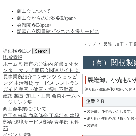
商工会について
商工会からのご案�E/span>
会報閲�E/span>
朝霞市立図書館ビジネス支援サービス
トップ
>
製造･加工・工
詳細検�E/a>
地域情報
（有）関根製
ホーム
朝霞市のご案内
産業文化セ
ンター
マップ
商店会関連サイト
会
員事業所紹介コンテンツ
ショッピ
製造卸、小売もい
ング
生活雑貨
サービス
レストラン
ガイド
美容・健康・福祉
不動産・
練り餡・生餡を取り扱っており
建築
製造･加工・工業
会員ホームペ
企業ＰＲ
ージリンク集
商工会事業について
● 製造卸、小売もいたします。
商工会事業
商業部会
工業部会
建設
● 練り餡・生餡を取り扱ってお
部会
環境サービス部会
青年部
女性
● 製餡業
部
イベント情報