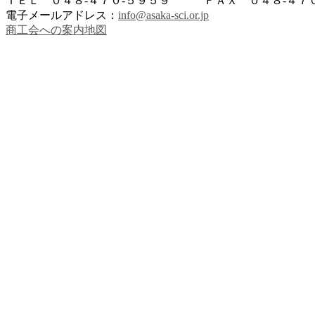
ＴＥＬ ０４８-４７０-５９５９ ＦＡＸ ０４８-４７０
電子メールアドレス：
info@asaka-sci.or.jp
商工会への案内地図