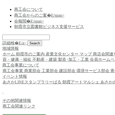
商工会について
商工会からのご案�E/span>
会報閲�E/span>
朝霞市立図書館ビジネス支援サービス
詳細検�E/a>
地域情報
ホーム
朝霞市のご案内
産業文化センター
マップ
商店会関連
容・健康・福祉
不動産・建築
製造･加工・工業
会員ホームペ
商工会事業について
商工会事業
商業部会
工業部会
建設部会
環境サービス部会
青
イベント情報
あさかLINEスタンプラリーばる
朝霞アートマルシェ
あさか
その他関連情報
商工会関連リンク