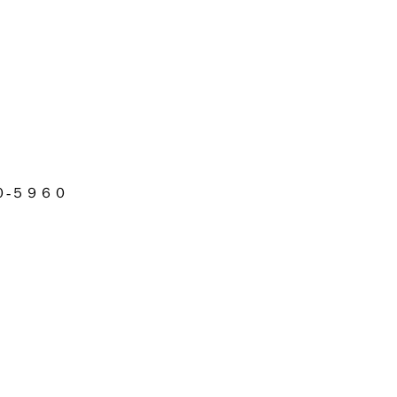
-５９６０