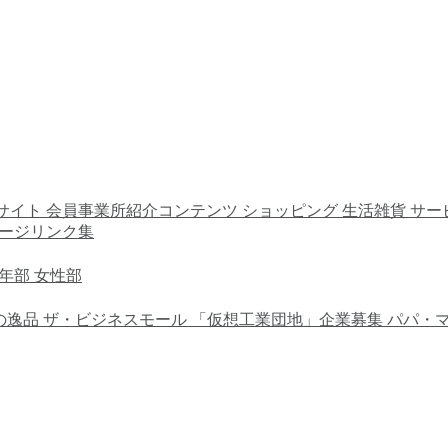
サイト
会員事業所紹介コンテンツ
ショッピング
生活雑貨
サー
ージリンク集
年部
女性部
の逸品
ザ・ビジネスモール
「仮想工業団地」企業募集
パパ・