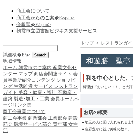
商工会について
商工会からのご案�E/span>
会報閲�E/span>
朝霞市立図書館ビジネス支援サービス
トップ
>
レストランガイ
詳細検�E/a>
和遊膳 聖亭
地域情報
ホーム
朝霞市のご案内
産業文化セ
ンター
マップ
商店会関連サイト
会
和を中心とした、
員事業所紹介コンテンツ
ショッピ
ング
生活雑貨
サービス
レストラン
料理は「おいしい！！」と大評
ガイド
美容・健康・福祉
不動産・
建築
製造･加工・工業
会員ホームペ
ージリンク集
商工会事業について
お店の概要
商工会事業
商業部会
工業部会
建設
● 地元の人に受け入れられる上
部会
環境サービス部会
青年部
女性
● 色彩豊かに並ぶ美味の数々。
部