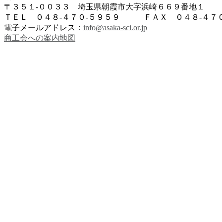
〒３５１-００３３ 埼玉県朝霞市大字浜崎６６９番地１
ＴＥＬ ０４８-４７０-５９５９ ＦＡＸ ０４８-４７０
電子メールアドレス：
info@asaka-sci.or.jp
商工会への案内地図