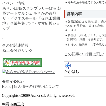
● 好みの酒を堪能できるお店で
イベント情報
あさかLINEスタンプラリーばる
朝
霞アートマルシェ
あさかの逸品
営業内容
ザ・ビジネスモール
「仮想工業団
● 朝霞駅南口より徒歩1分。 
地」企業募集
パパ・ママ応援ショ
ちついた雰囲気。 席はお座敷
ップ
あります
● 料理は「おいしい！！」と大
（日本酒・焼酎）もあります。
● お祝い、御法事、ご宴会承り
その他関連情報
商工会関連リンク
この記事の1行目に飛ぶ
たかはし
�前イ�E/a>
Home
|
個人情報の取扱いについて
Copyrights ©2009 Asaka-sci. All rights reserved.
朝霞市商工会