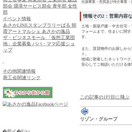
分譲事業・売買及び仲介事業・
部会
環境サービス部会
青年部
女性
部
情報その2：営業内容
イベント情報
あさかLINEスタンプラリーばる
朝
土地・新築戸建・中古住宅・
霞アートマルシェ
あさかの逸品
フォームまで、住まいに関す
す。
ザ・ビジネスモール
「仮想工業団
地」企業募集
パパ・ママ応援ショ
また、賃貸物件のお探しから
ップ
ト。
地域に密着したネットワーク
安心してご相談いただける体
その他関連情報
商工会関連リンク
この記事の1行目に飛ぶ
リゾン・グループ
�前イ�E/a>