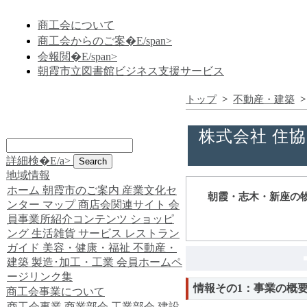
商工会について
商工会からのご案�E/span>
会報閲�E/span>
朝霞市立図書館ビジネス支援サービス
トップ
>
不動産・建築
株式会社 住協
詳細検�E/a>
地域情報
ホーム
朝霞市のご案内
産業文化セ
朝霞・志木・新座の
ンター
マップ
商店会関連サイト
会
員事業所紹介コンテンツ
ショッピ
ング
生活雑貨
サービス
レストラン
ガイド
美容・健康・福祉
不動産・
建築
製造･加工・工業
会員ホームペ
ージリンク集
情報その1：事業の概
商工会事業について
商工会事業
商業部会
工業部会
建設