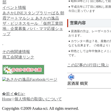
● 昭和58年に3丁目に移転し
部
● 平成元年に5丁目に移転し居
イベント情報
今日に至っています
あさかLINEスタンプラリーばる
朝
霞アートマルシェ
あさかの逸品
営業内容
ザ・ビジネスモール
「仮想工業団
地」企業募集
パパ・ママ応援ショ
● 居酒屋の方は、レーザーカ
ップ
おります。
● カウンター席は７名、座敷
なども出来ます。（5名様より
● 特色としては年中無休とメ
その他関連情報
です。
商工会関連リンク
この記事の1行目に飛ぶ
居酒屋 鶴実
�前イ�E/a>
Home
|
個人情報の取扱いについて
Copyrights ©2009 Asaka-sci. All rights reserved.