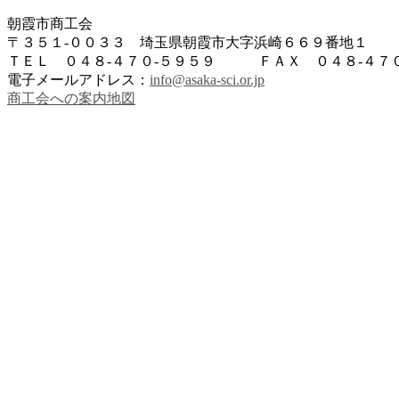
朝霞市商工会
〒３５１-００３３ 埼玉県朝霞市大字浜崎６６９番地１
ＴＥＬ ０４８-４７０-５９５９ ＦＡＸ ０４８-４７０
電子メールアドレス：
info@asaka-sci.or.jp
商工会への案内地図