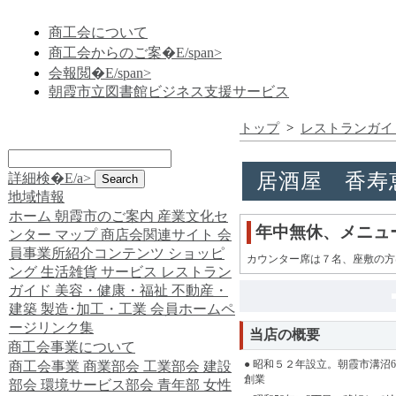
商工会について
商工会からのご案�E/span>
会報閲�E/span>
朝霞市立図書館ビジネス支援サービス
トップ
>
レストランガイ
居酒屋 香寿
詳細検�E/a>
地域情報
ホーム
朝霞市のご案内
産業文化セ
年中無休、メニュ
ンター
マップ
商店会関連サイト
会
員事業所紹介コンテンツ
ショッピ
カウンター席は７名、座敷の方
ング
生活雑貨
サービス
レストラン
ガイド
美容・健康・福祉
不動産・
建築
製造･加工・工業
会員ホームペ
ージリンク集
当店の概要
商工会事業について
● 昭和５２年設立。朝霞市溝沼
商工会事業
商業部会
工業部会
建設
創業
部会
環境サービス部会
青年部
女性