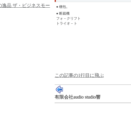
の逸品
ザ・ビジネスモー
● 梱包。
● 断裁機
フォ－クリフト
トライオ－ト
この記事の1行目に飛ぶ
有限会社audio studio響