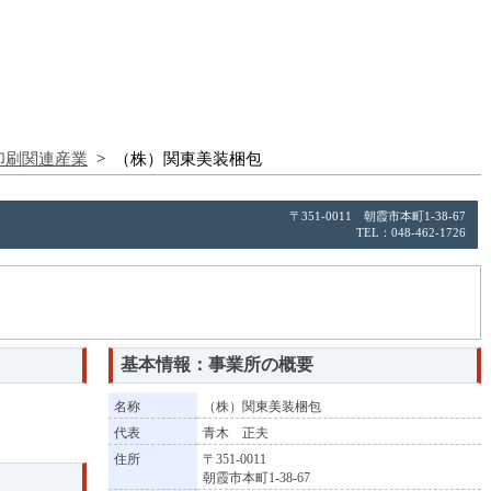
印刷関連産業
> （株）関東美装梱包
〒351-0011 朝霞市本町1-38-67
TEL：048-462-1726
基本情報：事業所の概要
名称
（株）関東美装梱包
代表
青木 正夫
住所
〒351-0011
朝霞市本町1-38-67