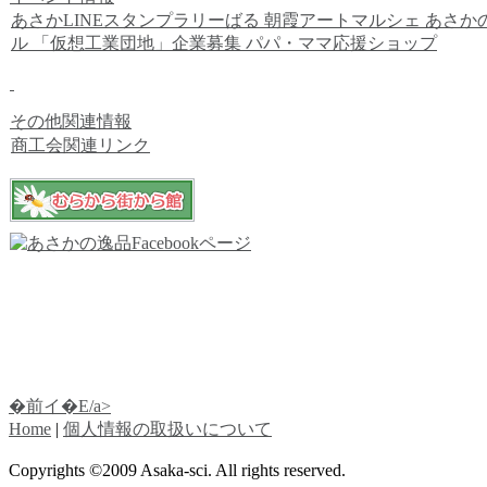
あさかLINEスタンプラリーばる
朝霞アートマルシェ
あさか
ル
「仮想工業団地」企業募集
パパ・ママ応援ショップ
その他関連情報
商工会関連リンク
�前イ�E/a>
Home
|
個人情報の取扱いについて
Copyrights ©2009 Asaka-sci. All rights reserved.