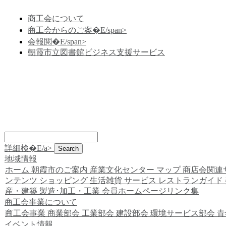
商工会について
商工会からのご案�E/span>
会報閲�E/span>
朝霞市立図書館ビジネス支援サービス
詳細検�E/a>
地域情報
ホーム
朝霞市のご案内
産業文化センター
マップ
商店会関連
ンテンツ
ショッピング
生活雑貨
サービス
レストランガイド
産・建築
製造･加工・工業
会員ホームページリンク集
商工会事業について
商工会事業
商業部会
工業部会
建設部会
環境サービス部会
青
イベント情報