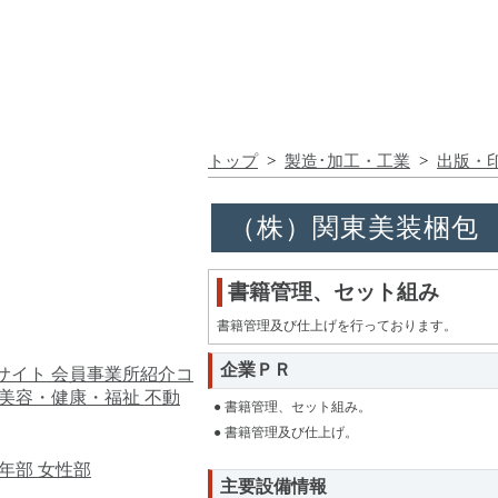
トップ
>
製造･加工・工業
>
出版・
（株）関東美装梱包
書籍管理、セット組み
書籍管理及び仕上げを行っております。
企業ＰＲ
サイト
会員事業所紹介コ
美容・健康・福祉
不動
● 書籍管理、セット組み。
● 書籍管理及び仕上げ。
年部
女性部
主要設備情報