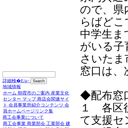
ので、県
らばどこ
中学生ま
がいる子
さいたま
窓口は、
詳細検�E/a>
地域情報
◆配布窓
ホーム
朝霞市のご案内
産業文化
センター
マップ
商店会関連サイ
１ 各
ト
会員事業所紹介コンテンツ
会
員ホームページリンク集
て支援セ
商工会事業について
商工会事業
商業部会
工業部会
建