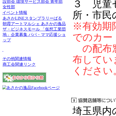
３ 児
設部会
環境サービス部会
青年部
女性部
所・市民
イベント情報
あさかLINEスタンプラリーばる
※有効期
朝霞アートマルシェ
あさかの逸品
ザ・ビジネスモール
「仮想工業団
でのカー
地」企業募集
パパ・ママ応援ショ
ップ
の配布窓
布してい
その他関連情報
商工会関連リンク
ください
埼玉県内