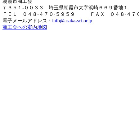
朝霞市商工会
〒３５１-００３３ 埼玉県朝霞市大字浜崎６６９番地１
ＴＥＬ ０４８-４７０-５９５９ ＦＡＸ ０４８-４７０
電子メールアドレス：
info@asaka-sci.or.jp
商工会への案内地図