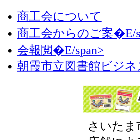
商工会について
商工会からのご案�E/sp
会報閲�E/span>
朝霞市立図書館ビジネ
さいたま