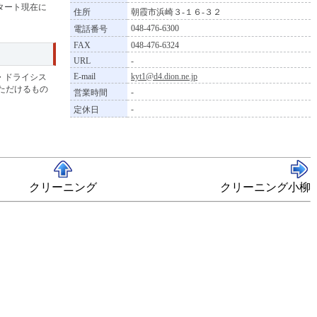
タート現在に
住所
朝霞市浜崎３-１６-３２
048-476-6300
電話番号
FAX
048-476-6324
URL
-
E-mail
kyt1@d4.dion.ne.jp
・ドライシス
ただけるもの
-
営業時間
-
定休日
クリーニング
クリーニング小柳