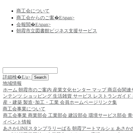
商工会について
商工会からのご案�E/span>
会報閲�E/span>
朝霞市立図書館ビジネス支援サービス
詳細検�E/a>
地域情報
ホーム
朝霞市のご案内
産業文化センター
マップ
商店会関連
ンテンツ
ショッピング
生活雑貨
サービス
レストランガイド
産・建築
製造･加工・工業
会員ホームページリンク集
商工会事業について
商工会事業
商業部会
工業部会
建設部会
環境サービス部会
青
イベント情報
あさかLINEスタンプラリーばる
朝霞アートマルシェ
あさか