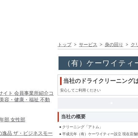
トップ
>
サービス
>
身の回り
>
ク
（有）ケーワイティ
当社のドライクリーニング
安心してご利用ください
サイト
会員事業所紹介コ
美容・健康・福祉
不動
当社の概要
年部
女性部
● クリーニング「アトム」
の逸品
ザ・ビジネスモー
● 平成元年（有）ケーワイティー設立 現在店舗