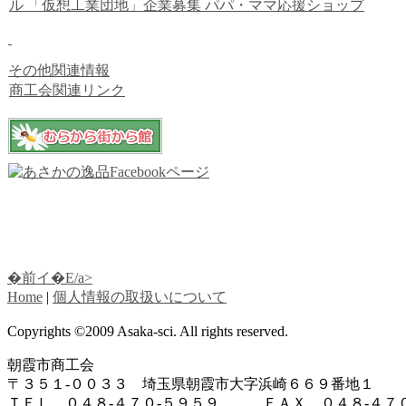
ル
「仮想工業団地」企業募集
パパ・ママ応援ショップ
その他関連情報
商工会関連リンク
�前イ�E/a>
Home
|
個人情報の取扱いについて
Copyrights ©2009 Asaka-sci. All rights reserved.
朝霞市商工会
〒３５１-００３３ 埼玉県朝霞市大字浜崎６６９番地１
ＴＥＬ ０４８-４７０-５９５９ ＦＡＸ ０４８-４７０