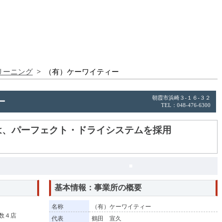
リーニング
> （有）ケーワイティー
朝霞市浜崎３-１６-３２
ー
TEL：048-476-6300
は、パーフェクト・ドライシステムを採用
基本情報：事業所の概要
名称
（有）ケーワイティー
数４店
代表
鶴田 宣久