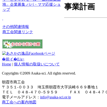
地」企業募集
パパ・ママ応援ショ
事業計画
ップ
その他関連情報
商工会関連リンク
�前イ�E/a>
Home
|
個人情報の取扱いについて
Copyrights ©2009 Asaka-sci. All rights reserved.
朝霞市商工会
〒３５１-００３３ 埼玉県朝霞市大字浜崎６６９番地１
ＴＥＬ ０４８-４７０-５９５９ ＦＡＸ ０４８-４７０
電子メールアドレス：
info@asaka-sci.or.jp
商工会への案内地図