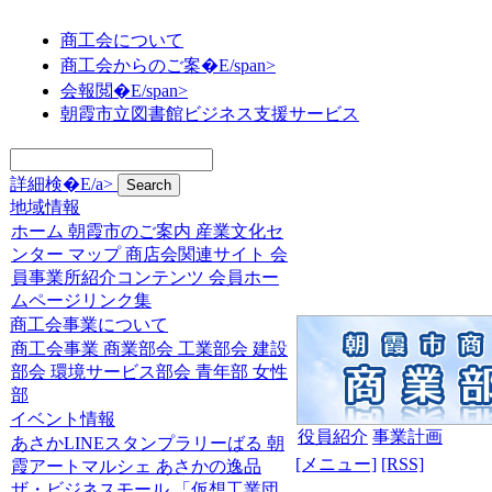
商工会について
商工会からのご案�E/span>
会報閲�E/span>
朝霞市立図書館ビジネス支援サービス
詳細検�E/a>
地域情報
ホーム
朝霞市のご案内
産業文化セ
ンター
マップ
商店会関連サイト
会
員事業所紹介コンテンツ
会員ホー
ムページリンク集
商工会事業について
商工会事業
商業部会
工業部会
建設
部会
環境サービス部会
青年部
女性
部
イベント情報
役員紹介
事業計画
あさかLINEスタンプラリーばる
朝
[メニュー]
[RSS]
霞アートマルシェ
あさかの逸品
ザ・ビジネスモール
「仮想工業団