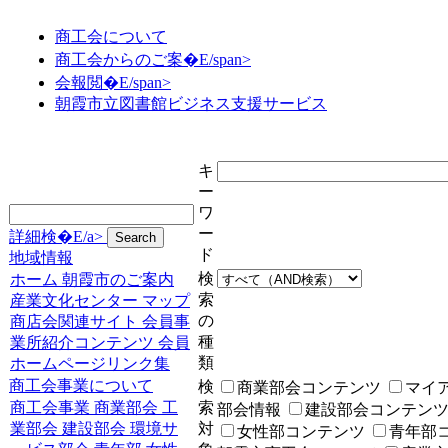
商工会について
商工会からのご案�E/span>
会報閲�E/span>
朝霞市立図書館ビジネス支援サービス
キ
ー
ワ
ー
詳細検�E/a>
ド
地域情報
検
ホーム
朝霞市のご案内
索
産業文化センター
マップ
の
商店会関連サイト
会員事
種
業所紹介コンテンツ
会員
類
ホームページリンク集
商工会事業について
検
商業部会コンテンツ
マイ
商工会事業
商業部会
工
索
部会情報
建設部会コンテン
業部会
建設部会
環境サ
対
女性部コンテンツ
青年部