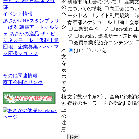
ービス部会
青年部
女性
象
朝霞市商工会について
産業
部
の
についての情報
商工会につ
ペ
イベント情報
ージ申込
サイト利用規約
p
ー
あさかLINEスタンプラリ
青年部スケジュール
商工会
ジ
ーばる
朝霞アートマルシ
工業部会ページ
newslis
ェ
あさかの逸品
ザ・ビ
ジ
newslist_環境サービス部会
ジネスモール
「仮想工業
会員事業所紹介コンテンツ
団地」企業募集
パパ・マ
本
はい
いいえ
マ応援ショップ
文
を
表
その他関連情報
示
商工会関連リンク
す
る
検
文字数が半角
2
字、全角
1
字未満
索
複数のキーワードで検索する場
上
の
注
意