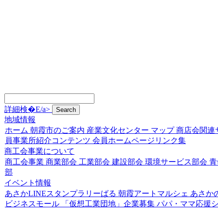
詳細検�E/a>
地域情報
ホーム
朝霞市のご案内
産業文化センター
マップ
商店会関連
員事業所紹介コンテンツ
会員ホームページリンク集
商工会事業について
商工会事業
商業部会
工業部会
建設部会
環境サービス部会
青
部
イベント情報
あさかLINEスタンプラリーばる
朝霞アートマルシェ
あさか
ビジネスモール
「仮想工業団地」企業募集
パパ・ママ応援