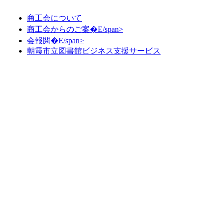
商工会について
商工会からのご案�E/span>
会報閲�E/span>
朝霞市立図書館ビジネス支援サービス