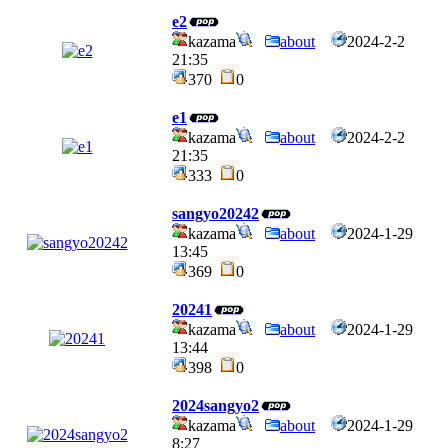
e2
kazama
about
2024-2-2
21:35
370
0
e1
kazama
about
2024-2-2
21:35
333
0
sangyo20242
kazama
about
2024-1-29
13:45
369
0
20241
kazama
about
2024-1-29
13:44
398
0
2024sangyo2
kazama
about
2024-1-29
8:27