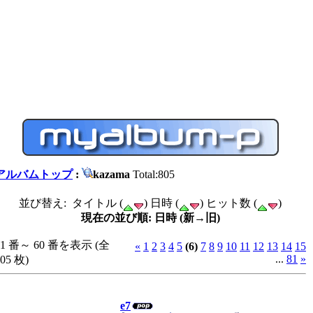
アルバムトップ
:
kazama
Total:805
並び替え: タイトル (
) 日時 (
) ヒット数 (
)
現在の並び順: 日時 (新→旧)
51 番～ 60 番を表示 (全
«
1
2
3
4
5
(6)
7
8
9
10
11
12
13
14
15
...
81
»
805 枚)
e7