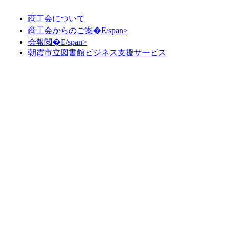
商工会について
商工会からのご案�E/span>
会報閲�E/span>
朝霞市立図書館ビジネス支援サービス