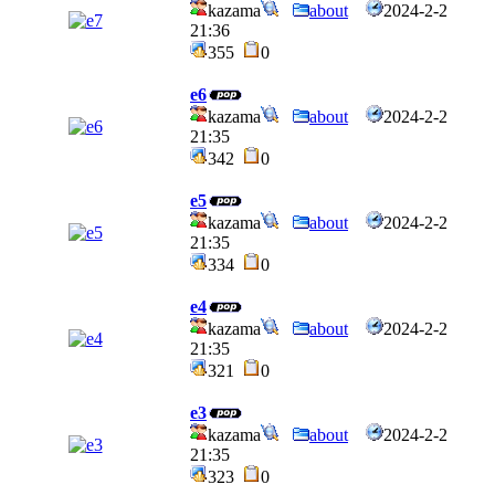
kazama
about
2024-2-2
21:36
355
0
e6
kazama
about
2024-2-2
21:35
342
0
e5
kazama
about
2024-2-2
21:35
334
0
e4
kazama
about
2024-2-2
21:35
321
0
e3
kazama
about
2024-2-2
21:35
323
0