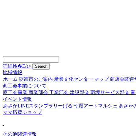
詳細検�E/a>
地域情報
ホーム
朝霞市のご案内
産業文化センター
マップ
商店会関連
商工会事業について
商工会事業
商業部会
工業部会
建設部会
環境サービス部会
青
イベント情報
あさかLINEスタンプラリーばる
朝霞アートマルシェ
あさか
ママ応援ショップ
その他関連情報