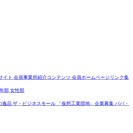
サイト
会員事業所紹介コンテンツ
会員ホームページリンク集
年部
女性部
の逸品
ザ・ビジネスモール
「仮想工業団地」企業募集
パパ・