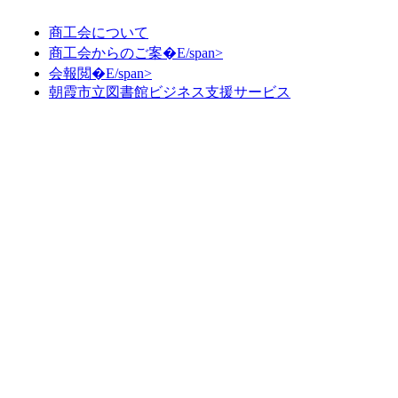
商工会について
商工会からのご案�E/span>
会報閲�E/span>
朝霞市立図書館ビジネス支援サービス