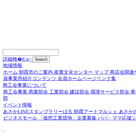
詳細検�E/a>
地域情報
ホーム
朝霞市のご案内
産業文化センター
マップ
商店会関連
員事業所紹介コンテンツ
会員ホームページリンク集
商工会事業について
商工会事業
商業部会
工業部会
建設部会
環境サービス部会
青
部
イベント情報
あさかLINEスタンプラリーばる
朝霞アートマルシェ
あさか
ビジネスモール
「仮想工業団地」企業募集
パパ・ママ応援