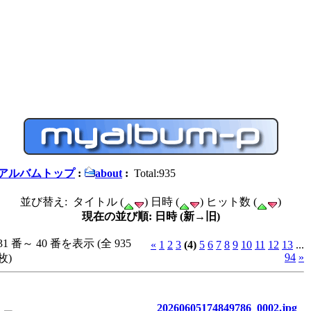
アルバムトップ
:
about
:
Total:935
並び替え: タイトル (
) 日時 (
) ヒット数 (
)
現在の並び順: 日時 (新→旧)
31 番～ 40 番を表示 (全 935
«
1
2
3
(4)
5
6
7
8
9
10
11
12
13
...
94
»
枚)
20260605174849786_0002.jpg