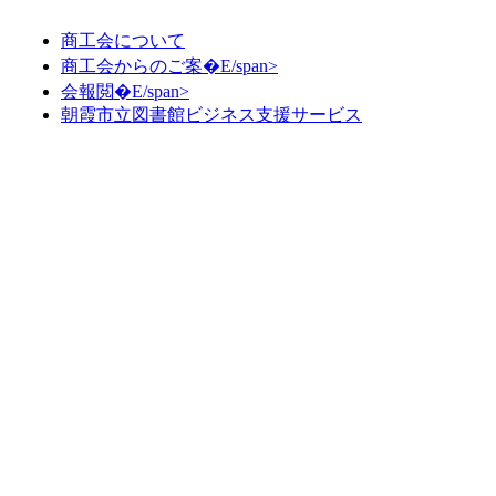
商工会について
商工会からのご案�E/span>
会報閲�E/span>
朝霞市立図書館ビジネス支援サービス