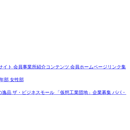
サイト
会員事業所紹介コンテンツ
会員ホームページリンク集
年部
女性部
の逸品
ザ・ビジネスモール
「仮想工業団地」企業募集
パパ・