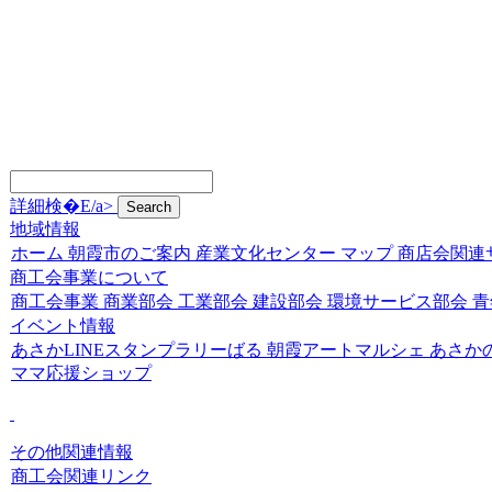
詳細検�E/a>
地域情報
ホーム
朝霞市のご案内
産業文化センター
マップ
商店会関連
商工会事業について
商工会事業
商業部会
工業部会
建設部会
環境サービス部会
青
イベント情報
あさかLINEスタンプラリーばる
朝霞アートマルシェ
あさか
ママ応援ショップ
その他関連情報
商工会関連リンク