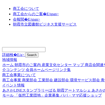
商工会について
商工会からのご案�E/span>
会報閲�E/span>
朝霞市立図書館ビジネス支援サービス
詳細検�E/a>
地域情報
ホーム
朝霞市のご案内
産業文化センター
マップ
商店会関連
介コンテンツ
会員ホームページリンク集
商工会事業について
商工会事業
商業部会
工業部会
建設部会
環境サービス部会
青
イベント情報
あさかLINEスタンプラリーばる
朝霞アートマルシェ
あさか
モール
「仮想工業団地」企業募集
パパ・ママ応援ショップ