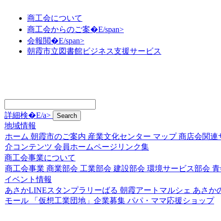
商工会について
商工会からのご案�E/span>
会報閲�E/span>
朝霞市立図書館ビジネス支援サービス
詳細検�E/a>
地域情報
ホーム
朝霞市のご案内
産業文化センター
マップ
商店会関連
介コンテンツ
会員ホームページリンク集
商工会事業について
商工会事業
商業部会
工業部会
建設部会
環境サービス部会
青
イベント情報
あさかLINEスタンプラリーばる
朝霞アートマルシェ
あさか
モール
「仮想工業団地」企業募集
パパ・ママ応援ショップ