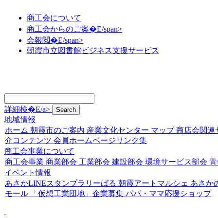
商工会について
商工会からのご案�E/span>
会報閲�E/span>
朝霞市立図書館ビジネス支援サービス
詳細検�E/a>
地域情報
ホーム
朝霞市のご案内
産業文化センター
マップ
商店会関連
介コンテンツ
会員ホームページリンク集
商工会事業について
商工会事業
商業部会
工業部会
建設部会
環境サービス部会
青
イベント情報
あさかLINEスタンプラリーばる
朝霞アートマルシェ
あさか
モール
「仮想工業団地」企業募集
パパ・ママ応援ショップ