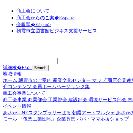
商工会について
商工会からのご案�E/span>
会報閲�E/span>
朝霞市立図書館ビジネス支援サービス
詳細検�E/a>
地域情報
ホーム
朝霞市のご案内
産業文化センター
マップ
商店会関連
介コンテンツ
会員ホームページリンク集
商工会事業について
商工会事業
商業部会
工業部会
建設部会
環境サービス部会
青
イベント情報
あさかLINEスタンプラリーばる
朝霞アートマルシェ
あさか
モール
「仮想工業団地」企業募集
パパ・ママ応援ショップ