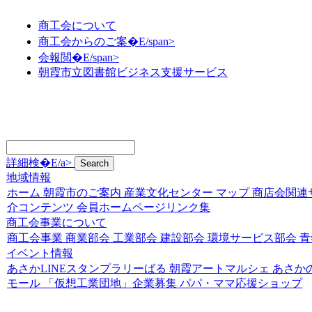
商工会について
商工会からのご案�E/span>
会報閲�E/span>
朝霞市立図書館ビジネス支援サービス
詳細検�E/a>
地域情報
ホーム
朝霞市のご案内
産業文化センター
マップ
商店会関連
介コンテンツ
会員ホームページリンク集
商工会事業について
商工会事業
商業部会
工業部会
建設部会
環境サービス部会
青
イベント情報
あさかLINEスタンプラリーばる
朝霞アートマルシェ
あさか
モール
「仮想工業団地」企業募集
パパ・ママ応援ショップ