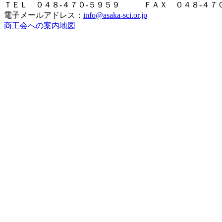
ＴＥＬ ０４８-４７０-５９５９ ＦＡＸ ０４８-４７０
電子メールアドレス：
info@asaka-sci.or.jp
商工会への案内地図