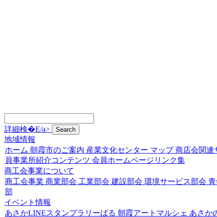
詳細検�E/a>
地域情報
ホーム
朝霞市のご案内
産業文化センター
マップ
商店会関連
員事業所紹介コンテンツ
会員ホームページリンク集
商工会事業について
商工会事業
商業部会
工業部会
建設部会
環境サービス部会
青
部
イベント情報
あさかLINEスタンプラリーばる
朝霞アートマルシェ
あさか