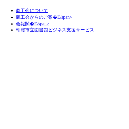
商工会について
商工会からのご案�E/span>
会報閲�E/span>
朝霞市立図書館ビジネス支援サービス