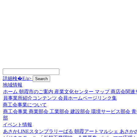
詳細検�E/a>
地域情報
ホーム
朝霞市のご案内
産業文化センター
マップ
商店会関連
員事業所紹介コンテンツ
会員ホームページリンク集
商工会事業について
商工会事業
商業部会
工業部会
建設部会
環境サービス部会
青
部
イベント情報
あさかLINEスタンプラリーばる
朝霞アートマルシェ
あさか