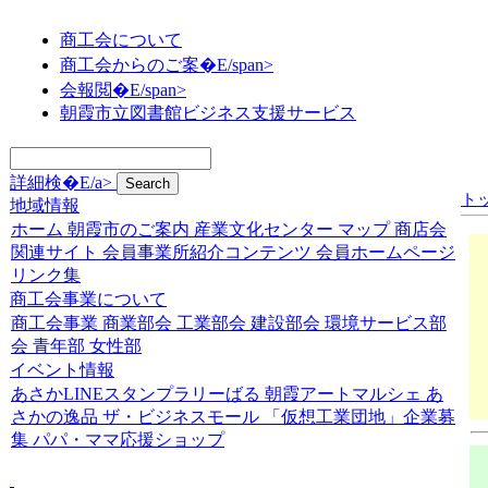
商工会について
商工会からのご案�E/span>
会報閲�E/span>
朝霞市立図書館ビジネス支援サービス
詳細検�E/a>
ト
地域情報
ホーム
朝霞市のご案内
産業文化センター
マップ
商店会
関連サイト
会員事業所紹介コンテンツ
会員ホームページ
リンク集
商工会事業について
商工会事業
商業部会
工業部会
建設部会
環境サービス部
会
青年部
女性部
イベント情報
あさかLINEスタンプラリーばる
朝霞アートマルシェ
あ
さかの逸品
ザ・ビジネスモール
「仮想工業団地」企業募
集
パパ・ママ応援ショップ