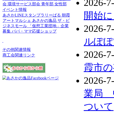
2026-7
会
環境サービス部会
青年部
女性部
イベント情報
開始に
あさかLINEスタンプラリーばる
朝霞
アートマルシェ
あさかの逸品
ザ・ビ
2026-7
ジネスモール
「仮想工業団地」企業
募集
パパ・ママ応援ショップ
ルぽぽ
その他関連情報
2026-7
商工会関連リンク
霞市の
2026-7
業局 
ついて