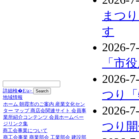
まつり
す
2026-7
「市役
2026-7
詳細検�E/a>
つり「
地域情報
ホーム
朝霞市のご案内
産業文化セン
2026-7
ター
マップ
商店会関連サイト
会員事
業所紹介コンテンツ
会員ホームペー
つり開
ジリンク集
商工会事業について
商工会事業
商業部会
工業部会
建設部