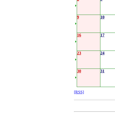
9
10
16
17
23
24
30
31
[RSS]