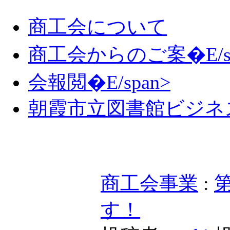
商工会について
商工会からのご案�E/sp
会報閲�E/span>
朝霞市立図書館ビジネ
商工会事業
:
す！