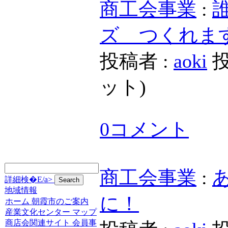
商工会事業
:
ズ つくれま
投稿者 :
aoki
投
ット
)
0コメント
商工会事業
:
詳細検�E/a>
地域情報
に！
ホーム
朝霞市のご案内
産業文化センター
マップ
商店会関連サイト
会員事