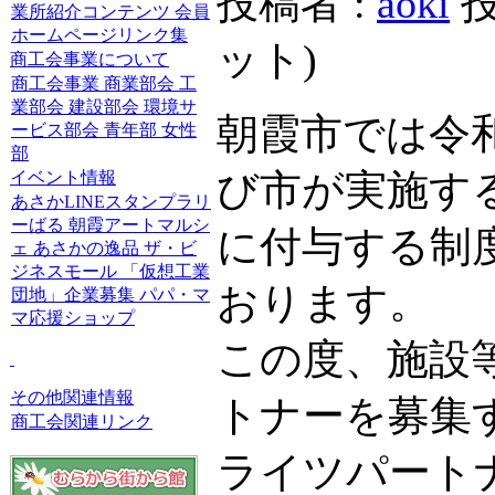
投稿者 :
aoki
投
業所紹介コンテンツ
会員
ホームページリンク集
ット
)
商工会事業について
商工会事業
商業部会
工
業部会
建設部会
環境サ
朝霞市では令
ービス部会
青年部
女性
部
び市が実施す
イベント情報
あさかLINEスタンプラリ
ーばる
朝霞アートマルシ
に付与する制
ェ
あさかの逸品
ザ・ビ
ジネスモール
「仮想工業
おります。
団地」企業募集
パパ・マ
マ応援ショップ
この度、施設
その他関連情報
トナーを募集
商工会関連リンク
ライツパート