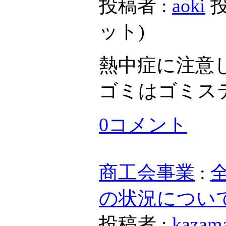
投稿者 :
aoki
投
ット
)
熱中症に注意
ゴミはゴミス
0コメント
商工会事業
:
の状況につい
投稿者 :
kazam