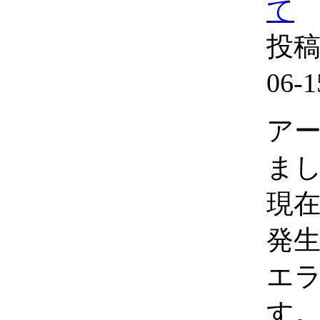
て
投稿
06-1
ア
ま
現
発
エ
す