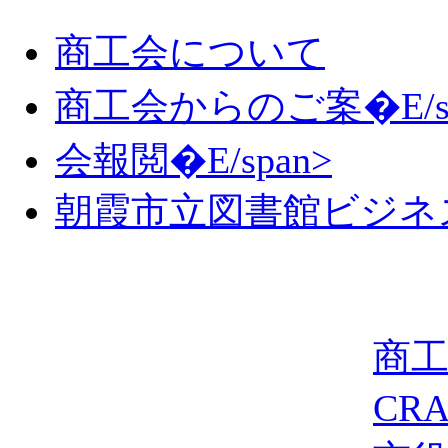
商工会について
商工会からのご案�E/sp
会報閲�E/span>
朝霞市立図書館ビジネ
商
CR