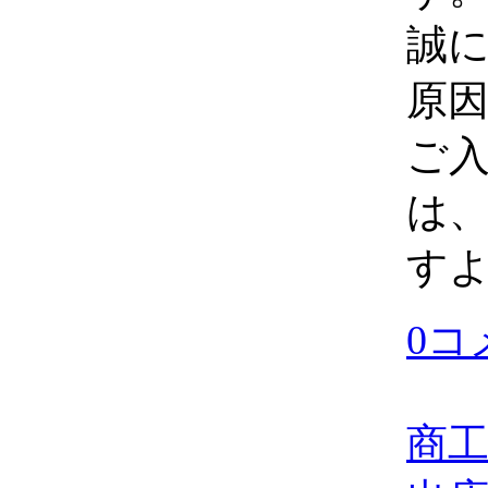
誠
原
ご
は
す
0コ
商