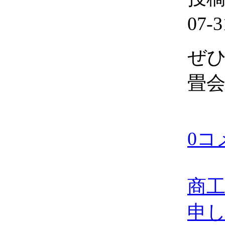
07-3
ぜ
畳
0コ
商
申