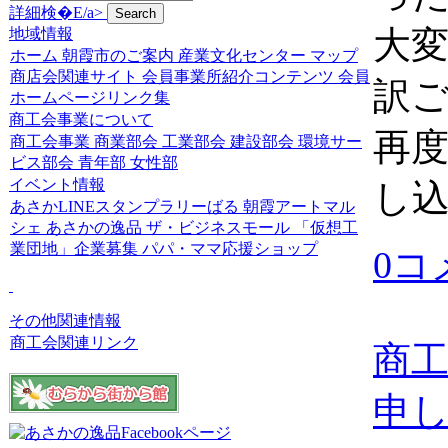
詳細検�E/a>
大
地域情報
ホーム
朝霞市のご案内
産業文化センター
マップ
商店会関連サイト
会員事業所紹介コンテンツ
会員
訳
ホームページリンク集
商工会事業について
再
商工会事業
商業部会
工業部会
建設部会
環境サー
ビス部会
青年部
女性部
イベント情報
し
あさかLINEスタンプラリーばる
朝霞アートマル
シェ
あさかの逸品
ザ・ビジネスモール
「仮想工
業団地」企業募集
パパ・ママ応援ショップ
0コ
その他関連情報
商工会関連リンク
商
申