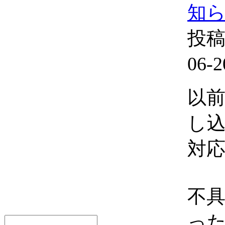
知
投稿
06-2
以
し
対
不
っ