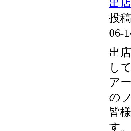
出
投稿
06-1
出
し
アー
の
皆
す