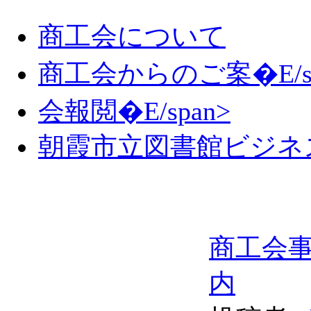
商工会について
商工会からのご案�E/sp
会報閲�E/span>
朝霞市立図書館ビジネ
商工会
内