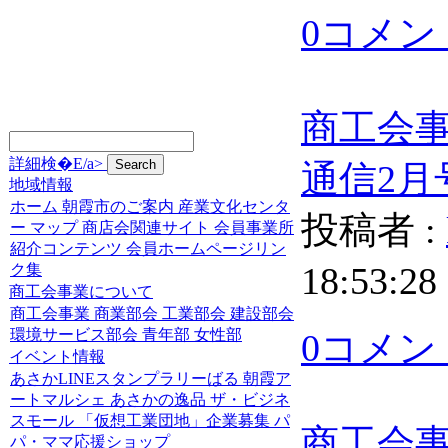
0コメン
商工会
詳細検�E/a>
通信2月
地域情報
ホーム
朝霞市のご案内
産業文化センタ
投稿者 :
ー
マップ
商店会関連サイト
会員事業所
紹介コンテンツ
会員ホームページリン
18:53:28
ク集
商工会事業について
商工会事業
商業部会
工業部会
建設部会
環境サービス部会
青年部
女性部
0コメン
イベント情報
あさかLINEスタンプラリーばる
朝霞ア
ートマルシェ
あさかの逸品
ザ・ビジネ
スモール
「仮想工業団地」企業募集
パ
商工会
パ・ママ応援ショップ