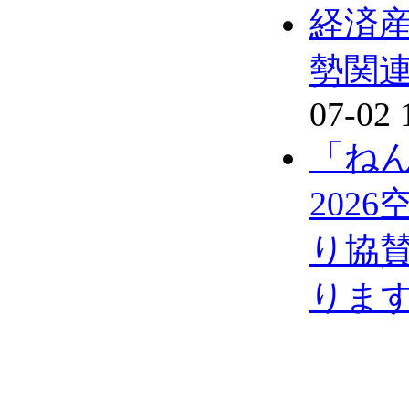
経済
勢関
07-02 
「ね
202
り協
りま