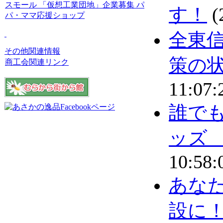
スモール
「仮想工業団地」企業募集
パ
す！
(
パ・ママ応援ショップ
全東
その他関連情報
策の
商工会関連リンク
11:07:
誰で
ッズ
10:58:
あな
設に