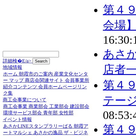
第４
会場
16:30:
あさ
詳細検�E/a>
店者
地域情報
ホーム
朝霞市のご案内
産業文化センタ
ー
マップ
商店会関連サイト
会員事業所
第４
紹介コンテンツ
会員ホームページリン
ク集
テー
商工会事業について
商工会事業
商業部会
工業部会
建設部会
08:53:
環境サービス部会
青年部
女性部
イベント情報
第４
あさかLINEスタンプラリーばる
朝霞ア
ートマルシェ
あさかの逸品
ザ・ビジネ