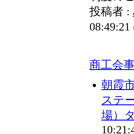
投稿者 :
08:49:21
商工会
朝霞
ステ
場）
10:21: