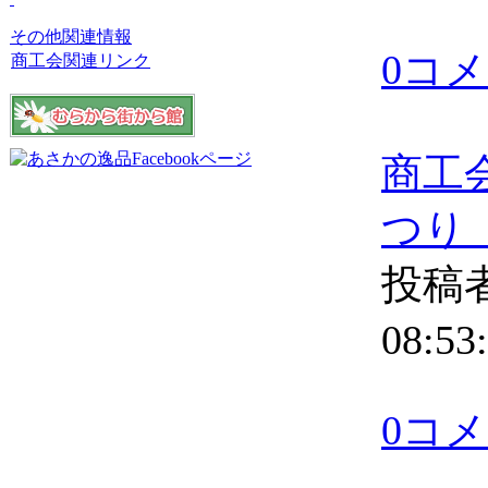
その他関連情報
0コ
商工会関連リンク
商工
つり
投稿者
08:53
0コ