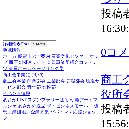
投稿者
16:30
詳細検�E/a>
0コ
地域情報
ホーム
朝霞市のご案内
産業文化センター
マッ
プ
商店会関連サイト
会員事業所紹介コンテン
ツ
会員ホームページリンク集
商工会事業について
商工
商工会事業
商業部会
工業部会
建設部会
環境サ
ービス部会
青年部
女性部
役所
イベント情報
あさかLINEスタンプラリーばる
朝霞アートマ
投稿者
ルシェ
あさかの逸品
ザ・ビジネスモール
「仮
想工業団地」企業募集
パパ・ママ応援ショッ
プ
15:56