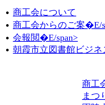
商工会について
商工会からのご案�E/sp
会報閲�E/span>
朝霞市立図書館ビジネ
商工
まつ