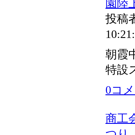
園陸
投稿者
10:21
朝霞
特設
0コ
商工
つり