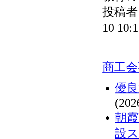
投稿者 
10 10:1
商工会
優良
(202
朝霞
設ス