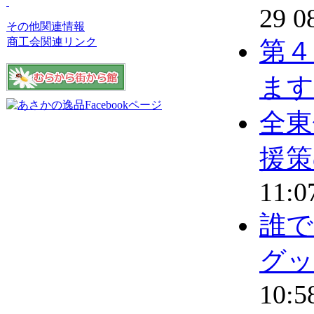
29 0
その他関連情報
商工会関連リンク
第４
ます
全東
援策
11:0
誰で
グッ
10:5