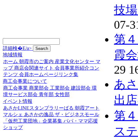
技場
07-3
第４
詳細検�E/a>
霞会
地域情報
ホーム
朝霞市のご案内
産業文化センター
マ
29 1
ップ
商店会関連サイト
会員事業所紹介コン
テンツ
会員ホームページリンク集
あさ
商工会事業について
商工会事業
商業部会
工業部会
建設部会
環
境サービス部会
青年部
女性部
出店
イベント情報
あさかLINEスタンプラリーばる
朝霞アート
第４
マルシェ
あさかの逸品
ザ・ビジネスモール
「仮想工業団地」企業募集
パパ・ママ応援
ショップ
ステ