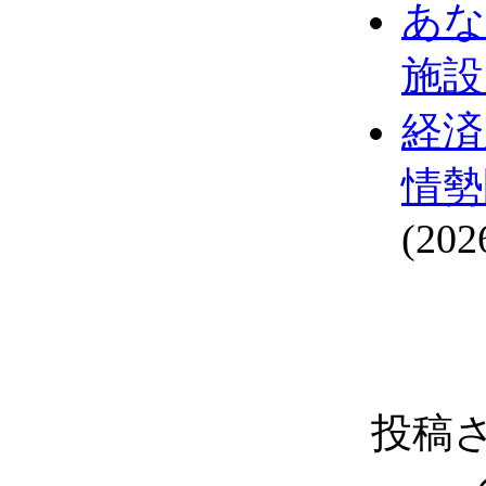
あな
施設
経済
情勢
(202
投稿