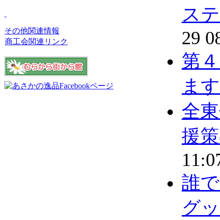
ステ
その他関連情報
29 0
商工会関連リンク
第４
ます
全東
援策
11:0
誰で
グッ