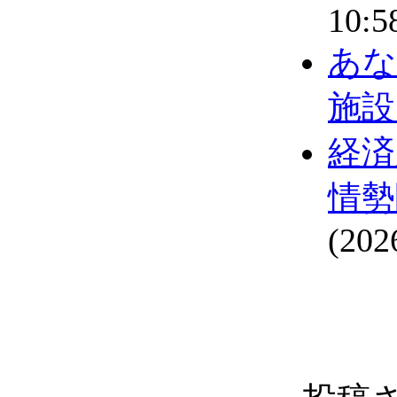
10:5
あな
施設
経済
情勢
(202