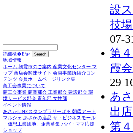
設ス
技場
07-3
第４
詳細検�E/a>
地域情報
霞会
ホーム
朝霞市のご案内
産業文化センター
マ
ップ
商店会関連サイト
会員事業所紹介コン
29 1
テンツ
会員ホームページリンク集
商工会事業について
商工会事業
商業部会
工業部会
建設部会
環
あさ
境サービス部会
青年部
女性部
イベント情報
出店
あさかLINEスタンプラリーばる
朝霞アート
マルシェ
あさかの逸品
ザ・ビジネスモール
第４
「仮想工業団地」企業募集
パパ・ママ応援
ショップ