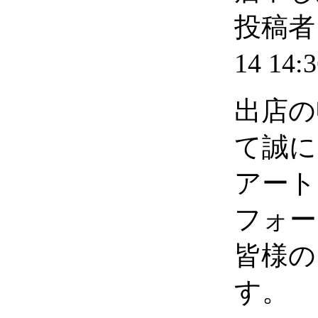
投稿者 
14 14:3
出店の
て誠に
アート
フォー
皆様の
す。