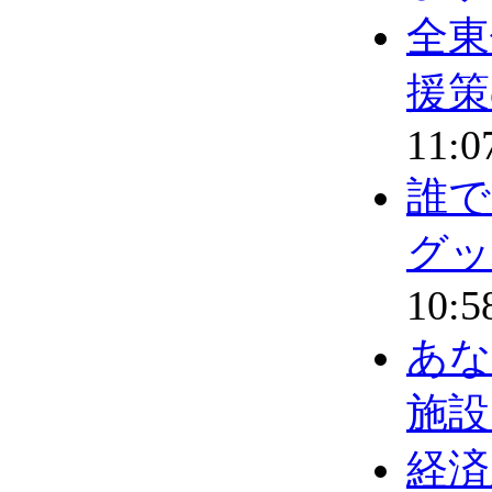
全東
援策
11:0
誰で
グッ
10:5
あな
施設
経済