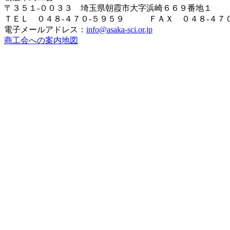
〒３５１-００３３ 埼玉県朝霞市大字浜崎６６９番地１
ＴＥＬ ０４８-４７０-５９５９ ＦＡＸ ０４８-４７０
電子メールアドレス：
info@asaka-sci.or.jp
商工会への案内地図