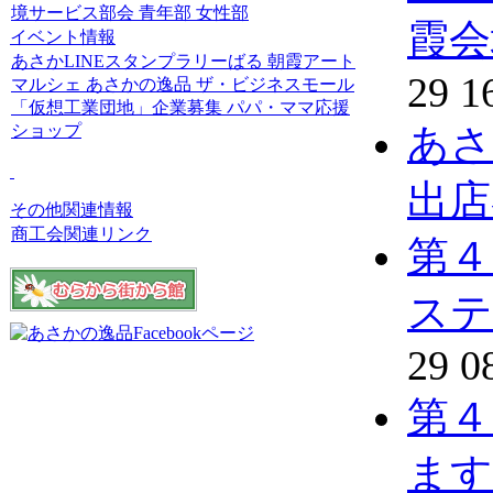
境サービス部会
青年部
女性部
霞会
イベント情報
あさかLINEスタンプラリーばる
朝霞アート
29 1
マルシェ
あさかの逸品
ザ・ビジネスモール
「仮想工業団地」企業募集
パパ・ママ応援
ショップ
あさ
出店
その他関連情報
商工会関連リンク
第４
ステ
29 0
第４
ます