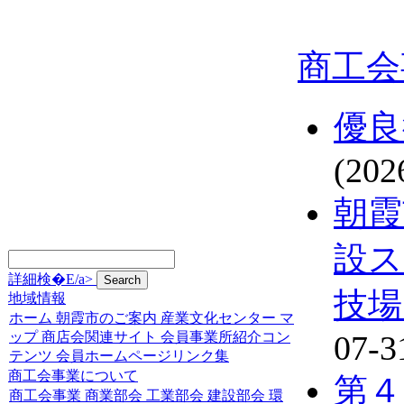
商工会
優良
(202
朝霞
設ス
詳細検�E/a>
技場
地域情報
ホーム
朝霞市のご案内
産業文化センター
マ
ップ
商店会関連サイト
会員事業所紹介コン
07-3
テンツ
会員ホームページリンク集
商工会事業について
第４
商工会事業
商業部会
工業部会
建設部会
環