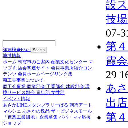
設ス
技場
07-3
第４
詳細検�E/a>
地域情報
霞会
ホーム
朝霞市のご案内
産業文化センター
マ
ップ
商店会関連サイト
会員事業所紹介コン
29 1
テンツ
会員ホームページリンク集
商工会事業について
あさ
商工会事業
商業部会
工業部会
建設部会
環
境サービス部会
青年部
女性部
イベント情報
出店
あさかLINEスタンプラリーばる
朝霞アート
マルシェ
あさかの逸品
ザ・ビジネスモール
第４
「仮想工業団地」企業募集
パパ・ママ応援
ショップ