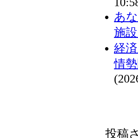
10:5
あな
施設
経済
情勢
(202
投稿