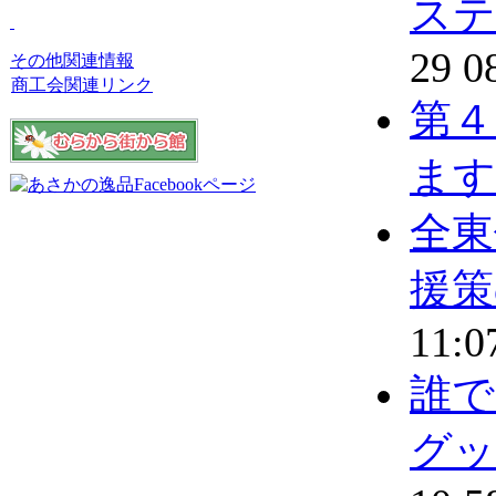
ステ
29 0
その他関連情報
商工会関連リンク
第４
ます
全東
援策
11:0
誰で
グッ