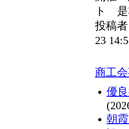
ト 是
投稿者 
23 14:5
商工会
優良
(202
朝霞