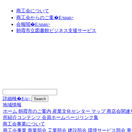
商工会について
商工会からのご案�E/span>
会報閲�E/span>
朝霞市立図書館ビジネス支援サービス
詳細検�E/a>
地域情報
ホーム
朝霞市のご案内
産業文化センター
マップ
商店会関連
所紹介コンテンツ
会員ホームページリンク集
商工会事業について
商工会事業
商業部会
工業部会
建設部会
環境サービス部会
青