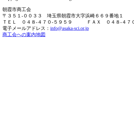
朝霞市商工会
〒３５１-００３３ 埼玉県朝霞市大字浜崎６６９番地１
ＴＥＬ ０４８-４７０-５９５９ ＦＡＸ ０４８-４７０
電子メールアドレス：
info@asaka-sci.or.jp
商工会への案内地図