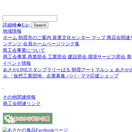
詳細検�E/a>
地域情報
ホーム
朝霞市のご案内
産業文化センター
マップ
商店会関連
ンテンツ
会員ホームページリンク集
商工会事業について
商工会事業
商業部会
工業部会
建設部会
環境サービス部会
青
イベント情報
あさかLINEスタンプラリーばる
朝霞アートマルシェ
あさか
ル
「仮想工業団地」企業募集
パパ・ママ応援ショップ
その他関連情報
商工会関連リンク