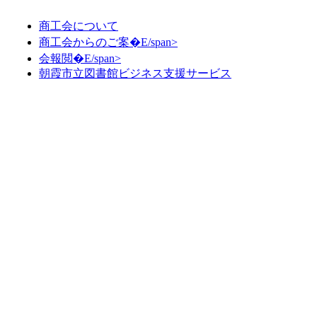
商工会について
商工会からのご案�E/span>
会報閲�E/span>
朝霞市立図書館ビジネス支援サービス