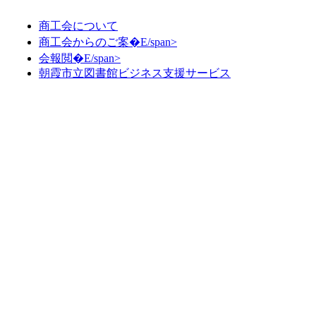
商工会について
商工会からのご案�E/span>
会報閲�E/span>
朝霞市立図書館ビジネス支援サービス