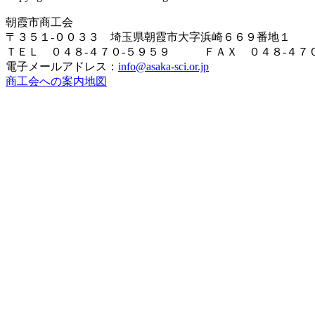
朝霞市商工会
〒３５１-００３３ 埼玉県朝霞市大字浜崎６６９番地１
ＴＥＬ ０４８-４７０-５９５９ ＦＡＸ ０４８-４７０
電子メールアドレス：
info@asaka-sci.or.jp
商工会への案内地図