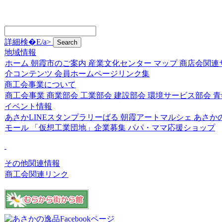
詳細検�E/a>
地域情報
ホーム
朝霞市のご案内
産業文化センター
マップ
商店会関連
介コンテンツ
会員ホームページリンク集
商工会事業について
商工会事業
商業部会
工業部会
建設部会
環境サービス部会
青
イベント情報
あさかLINEスタンプラリーばる
朝霞アートマルシェ
あさか
モール
「仮想工業団地」企業募集
パパ・ママ応援ショップ
その他関連情報
商工会関連リンク