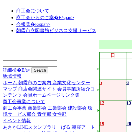
商工会について
商工会からのご案�E/span>
会報閲�E/span>
朝霞市立図書館ビジネス支援サービス
日
詳細検�E/a>
地域情報
5
6
ホーム
朝霞市のご案内
産業文化センター
マップ
商店会関連サイト
会員事業所紹介コ
ンテンツ
会員ホームページリンク集
商工会事業について
12
13
商工会事業
商業部会
工業部会
建設部会
環
境サービス部会
青年部
女性部
イベント情報
19
20
あさかLINEスタンプラリーばる
朝霞アート