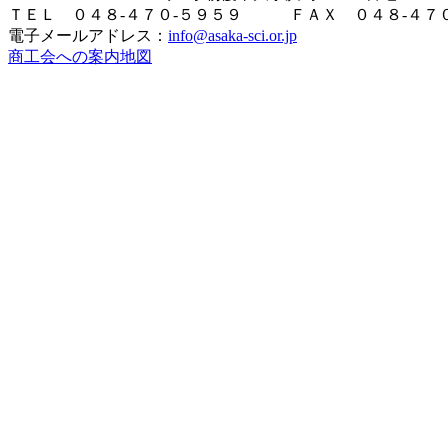
ＴＥＬ ０４８-４７０-５９５９ ＦＡＸ ０４８-４７０
電子メールアドレス：
info@asaka-sci.or.jp
商工会への案内地図