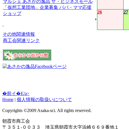
マルシェ
あさかの逸品
ザ・ビジネスモール
「仮想工業団地」企業募集
パパ・ママ応援
26
27
ショップ
その他関連情報
商工会関連リンク
�前イ�E/a>
Home
|
個人情報の取扱いについて
Copyrights ©2009 Asaka-sci. All rights reserved.
朝霞市商工会
〒３５１-００３３ 埼玉県朝霞市大字浜崎６６９番地１